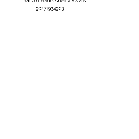
Banco Estado, Cuenta Vista Nº
90271934903
- O puedes pagar con tus tarjetas en el
siguiente botón de pago:
-
Importante
:
Envía tu comprobante de
pago, Seminario-Taller al que asistirás,
Nombre completo que aparecerá de
manera textual en tu certificado, Rut y
Teléfono al
correo
contacto@centrotrawun.com
Inscripción - Pago Internacional